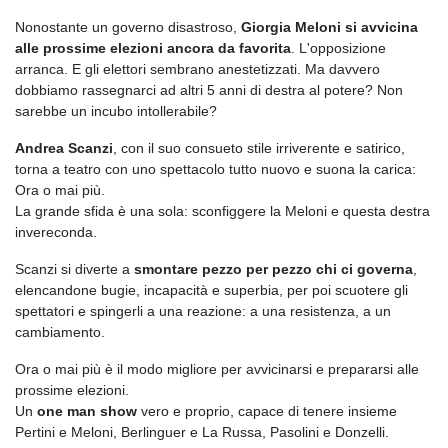
Nonostante un governo disastroso,
Giorgia Meloni si avvicina
alle prossime elezioni ancora da favorita
. L'opposizione
arranca. E gli elettori sembrano anestetizzati. Ma davvero
dobbiamo rassegnarci ad altri 5 anni di destra al potere? Non
sarebbe un incubo intollerabile?
Andrea Scanzi
, con il suo consueto stile irriverente e satirico,
torna a teatro con uno spettacolo tutto nuovo e suona la carica:
Ora o mai più.
La grande sfida è una sola: sconfiggere la Meloni e questa destra
invereconda.
Scanzi si diverte a
smontare pezzo per pezzo chi ci governa
,
elencandone bugie, incapacità e superbia, per poi scuotere gli
spettatori e spingerli a una reazione: a una resistenza, a un
cambiamento.
Ora o mai più è il modo migliore per avvicinarsi e prepararsi alle
prossime elezioni.
Un
one man show
vero e proprio, capace di tenere insieme
Pertini e Meloni, Berlinguer e La Russa, Pasolini e Donzelli.