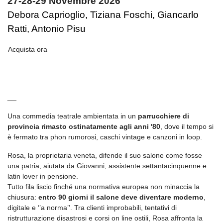
27-28-29 Novembre 2026
Debora Caprioglio, Tiziana Foschi, Giancarlo
Ratti, Antonio Pisu
Acquista ora
__
Una commedia teatrale ambientata in un
parrucchiere di
provincia rimasto ostinatamente agli anni '80
, dove il tempo si
è fermato tra phon rumorosi, caschi vintage e canzoni in loop.
Rosa, la proprietaria veneta, difende il suo salone come fosse
una patria, aiutata da Giovanni, assistente settantacinquenne e
latin lover in pensione.
Tutto fila liscio finché una normativa europea non minaccia la
chiusura:
entro 90 giorni il salone deve diventare moderno
,
digitale e ‘’a norma’’. Tra clienti improbabili, tentativi di
ristrutturazione disastrosi e corsi on line ostili, Rosa affronta la